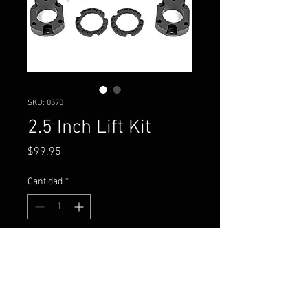
SKU: 0570
2.5 Inch Lift Kit
Precio
$99.95
Cantidad
*
Agregar al carrito
Jeep Grand Cherokee WK2
2WD/4WD (2011-2022)