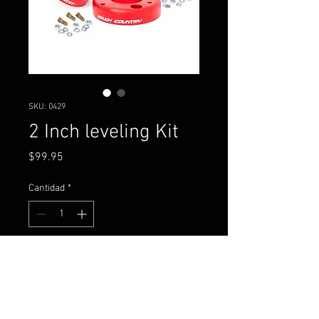
SKU: 0429
2 Inch leveling Kit
Precio
$99.95
Cantidad
*
Agregar al carrito
Ford F-150 (14-23)/Raptor
(19-20)