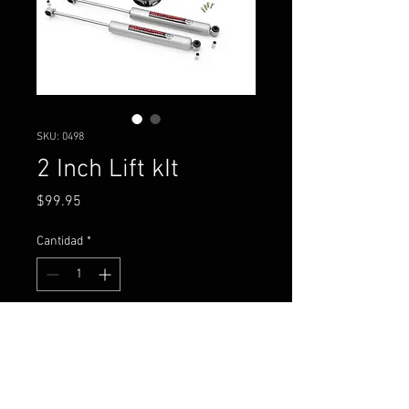
SKU: 0498
2 Inch Lift kIt
Precio
$99.95
Cantidad
*
Agregar al carrito
Jeep Grand Cherokee WJ 4WD
(1999-2004)