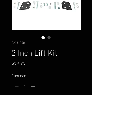
SKU: 0501
2 Inch Lift Kit
Precio
$59.95
Cantidad
*
Agregar al carrito
Kawasaki KRF800 Teryx 4WD
(2015-2023)